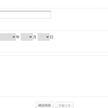
年
月
日