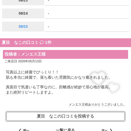
08/13
-
08/14
-
08/15
-
夏目 なこの口コミ
1件
投稿者：メンエス王様
ご来店日 2026年05月13日
写真以上に綺麗でびっくり！！
肌も本当に綺麗で、落ち着いた雰囲気にかなり癒されました。
真面目で気遣いも丁寧なのに、距離感が絶妙で居心地が最高。
また絶対リピートしますよ。
メンエス王様ありがとうございました。
夏目 なこの口コミを投稿する
一覧に戻る
前へ
次へ