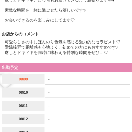
癒しとドキドキ、どっちもお届けできるよう頑張ります🫶💕
素敵な時間を一緒に過ごせたら嬉しいです✨
お会いできるのを楽しみにしてます♡
お店からのコメント
可愛らしさの中にほんのり色気を感じる魅力的なセラピスト♡
愛嬌抜群で距離感も心地よく、初めての方にもおすすめです♪
癒しとドキドキを同時に味わえる特別な時間をぜひ…♡
出勤予定
08/09
-
08/10
-
08/11
-
08/12
-