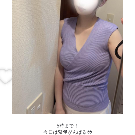
5時まで！
今日は紫💜がんばる🥹