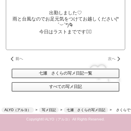
出勤しました♡
雨と台風なのでお足元気をつけてお越しください(*
´︶`*)🌀
今日はラストまでです✊🏻
前へ
次へ
七瀬 さくらの写メ日記一覧
すべての写メ日記
ALYO（アルヨ）
写メ日記
七瀬 さくらの写メ日記
さくらで
Copyright© ALYO（アルヨ） All Rights Reserved.