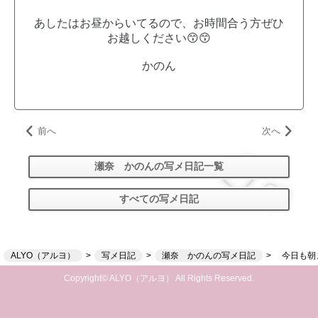
あしたはお昼からいてるので、お時間合う方ぜひ
お越しください😙😙
かのん
前へ
次へ
瀬奈 かのんの写メ日記一覧
すべての写メ日記
ALYO（アルヨ）
写メ日記
瀬奈 かのんの写メ日記
今日も朝
Copyright© ALYO（アルヨ） All Rights Reserved.