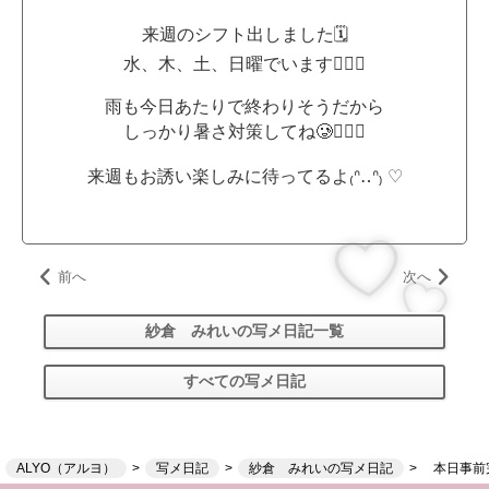
来週のシフト出しました🗓
水、木、土、日曜でいます👍🏻🤍
雨も今日あたりで終わりそうだから
しっかり暑さ対策してね🥲👍🏻🎐
来週もお誘い楽しみに待ってるよ₍ᐢ‥ᐢ₎ ♡
前へ
次へ
紗倉 みれいの写メ日記一覧
すべての写メ日記
ALYO（アルヨ）
写メ日記
紗倉 みれいの写メ日記
本日事前