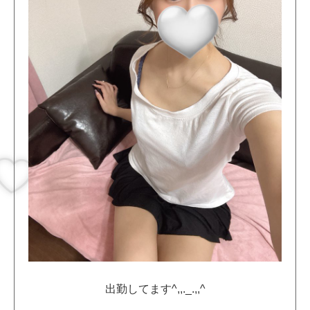
出勤してます^,,._.,,^