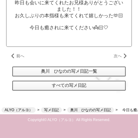
昨日も会いに来てくれたお兄様ありがとうござい
ました！！
お久しぶりの本指様も来てくれて嬉しかった🫶🏻
今日も癒されに来てください👼🏻🤍
前へ
次へ
奥川 ひなのの写メ日記一覧
すべての写メ日記
ALYO（アルヨ）
写メ日記
奥川 ひなのの写メ日記
今日も癒さ
Copyright© ALYO（アルヨ） All Rights Reserved.